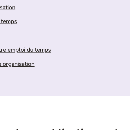
isation
u temps
otre emploi du temps
 organisation