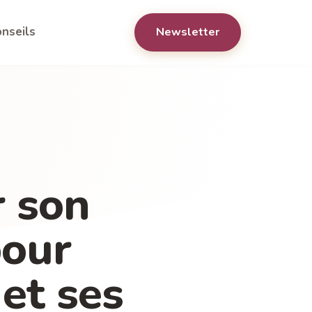
nseils
Newsletter
 son
pour
et ses